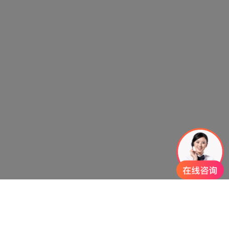
>>
>>
>>
赛凡首页
新闻
DESIGN IDEAS 设计创意分享
滦
【概况】